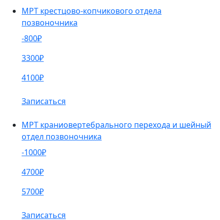
МРТ крестцово-копчикового отдела
позвоночника
-800₽
3300₽
4100₽
Записаться
МРТ краниовертебрального перехода и шейный
отдел позвоночника
-1000₽
4700₽
5700₽
Записаться