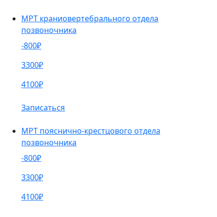
МРТ краниовертебрального отдела
позвоночника
-800₽
3300₽
4100₽
Записаться
МРТ пояснично-крестцового отдела
позвоночника
-800₽
3300₽
4100₽